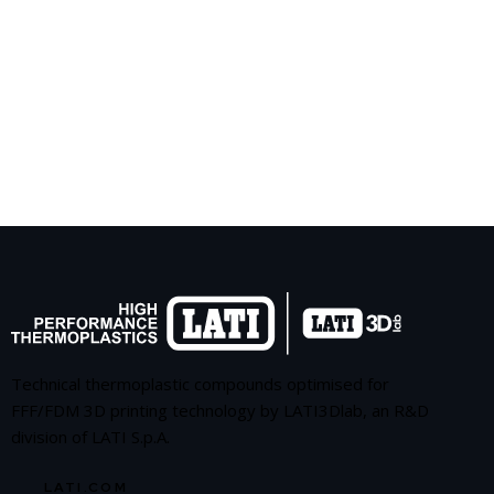
Technical thermoplastic compounds optimised for
FFF/FDM 3D printing technology by LATI3Dlab, an R&D
division of LATI S.p.A.
LATI.COM