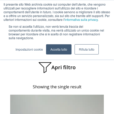
Il presente sito Web archivia cookie sul computer dell'utente, che vengono
utilizzati per raccogliere informazioni sull'utilizzo del sito e ricordare i
comportamenti dell'utente in futuro. I cookie servono a migliorare il sito stesso
e a offrire un servizio personalizzato, sia sul sito che tramite altri supporti. Per
ulteriori informazioni sui cookie, consultare l'
informativa sulla privacy
.
Se non si accetta l'utilizzo, non verrà tenuta traccia del
comportamento durante visita, ma verrà utilizzato un unico cookie nel
browser per ricordare che si è scelto di non registrare informazioni
sulla navigazione.
Home
Product Polimero base
PBT/rPC
PBT/rPC
Impostazioni cookie
Accetta tutto
Rifiuta tutto
Apri filtro
Showing the single result