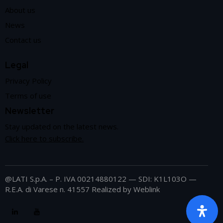
About us
News
Contact us
Legal
Privacy Policy
Terms of use
Newsletter
Stay updated on the latest news.
Click here to subscribe.
@LATI S.p.A. – P. IVA 00214880122 — SDI: K1L103O —
R.E.A. di Varese n. 41557 Realized by
Weblink