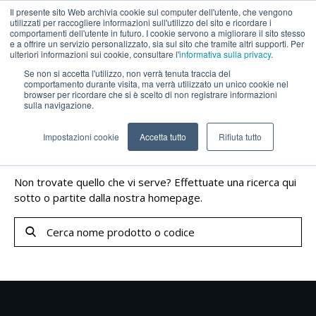
Il presente sito Web archivia cookie sul computer dell'utente, che vengono
utilizzati per raccogliere informazioni sull'utilizzo del sito e ricordare i
comportamenti dell'utente in futuro. I cookie servono a migliorare il sito stesso
e a offrire un servizio personalizzato, sia sul sito che tramite altri supporti. Per
ulteriori informazioni sui cookie, consultare l'
informativa sulla privacy
.
Se non si accetta l'utilizzo, non verrà tenuta traccia del
comportamento durante visita, ma verrà utilizzato un unico cookie nel
browser per ricordare che si è scelto di non registrare informazioni
No results
sulla navigazione.
Siamo spiacenti, ma la sua richiesta non
Impostazioni cookie
Accetta tutto
Rifiuta tutto
corrisponde a quanto richiesto.
Non trovate quello che vi serve? Effettuate una ricerca qui
sotto o partite
dalla nostra homepage
.