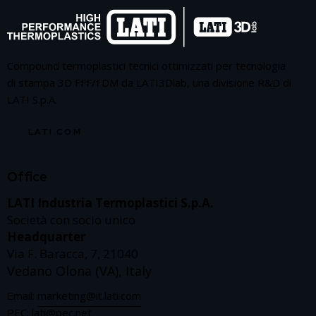
Compound termoplastici tecnici ottimizzati per tecnologia
di stampa 3D FFF/FDM da LATI3Dlab, una divisione R&D di
LATI S.p.A.
LATI.COM
Office
LATI Industria Termoplastici S.p.A.
Società con socio unico
Headquarter
Via F. Baracca, 7, 21040
Vedano Olona (VA), Italy
Email:
marketing@it.lati.com
PEC:
lati@pec.net